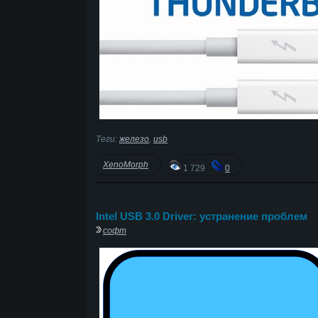
Теги:
железо
,
usb
XenoMorph
1 729
0
Intel USB 3.0 Driver: устранение проблем
софт