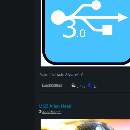
Теги:
intel
,
usb
,
driver
,
win7
BlackWarrior
3 478
1
USB Alien Head
XenoMorph