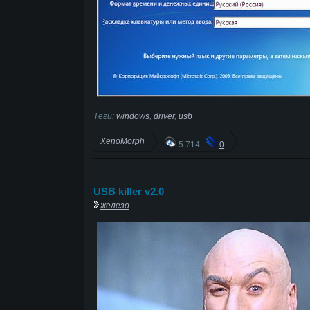
Теги:
windows
,
driver
,
usb
XenoMorph
5 714
0
USB killer v2.0
железо