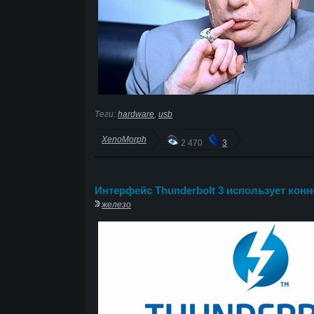
Теги:
hardware
,
usb
XenoMorph
2 470
3
Интерфейс Thunderbolt 3 использует кон
железо