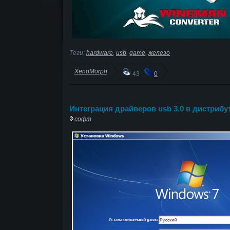
Теги:
hardware
,
usb
,
game
,
железо
XenoMorph
43
0
Интеграция драйверов usb 3.0 в дистрибу
софт