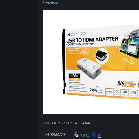
железо
Теги:
UDA2000
,
USB
,
HDMI
XenoMorph
3 674
0