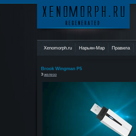
Ксеноморф
Xenomorph.ru
Нарьян-Мар
Правила
Brook Wingman P5
железо