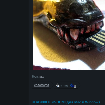
Теги:
usb
XenoMorph
2 339
0
UDA2000 USB-HDMI для Mac и Windows