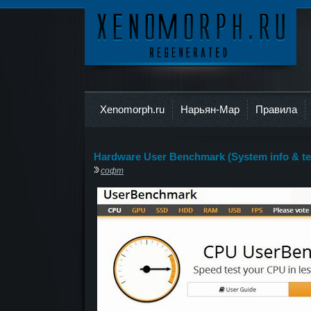
Ксеноморф
Xenomorph.ru
Нарьян-Мар
Правила
Hardware User Benchmark (System info & te
софт