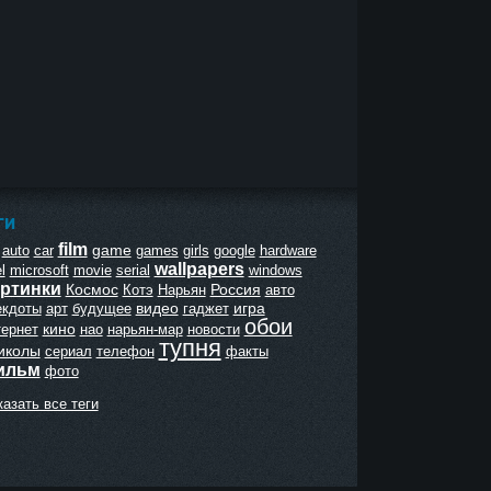
ГИ
film
game
auto
car
games
girls
google
hardware
wallpapers
l
microsoft
movie
serial
windows
ртинки
Космос
Россия
Котэ
Нарьян
авто
видео
игра
екдоты
арт
будущее
гаджет
обои
кино
тернет
нао
нарьян-мар
новости
тупня
иколы
сериал
телефон
факты
ильм
фото
азать все теги