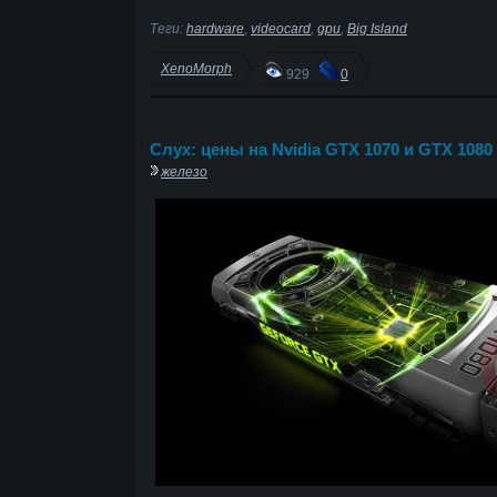
Теги:
hardware
,
videocard
,
gpu
,
Big Island
XenoMorph
929
0
Слух: цены на Nvidia GTX 1070 и GTX 1080
железо