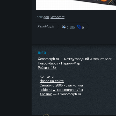
Теги:
gpu
,
videocard
XenoMorph
2 150
0
INFO
Xenomorph.ru — междугородний интернет-блог
Новосибирск -
Нарьян-Мар
Рейтинг 18+
Контакты
Новое на сайте
Онлайн с 2006 -
статистика
nskib.ru → xenomorph.ru/fox
Хостинг
— it.xenomorph.ru