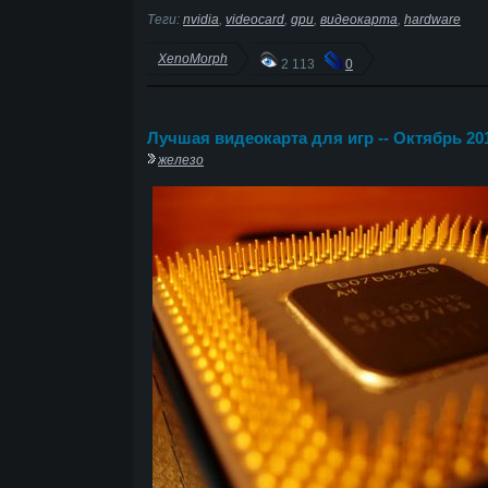
Теги:
nvidia
,
videocard
,
gpu
,
видеокарта
,
hardware
XenoMorph
2 113
0
Лучшая видеокарта для игр -- Октябрь 2
железо