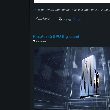
Теги:
hardware
,
benchmark
,
test
,
cpu
,
gpu
,
тест
,
желез
XenoMorph
2 668
0
Китайский GPU Big Island
железо