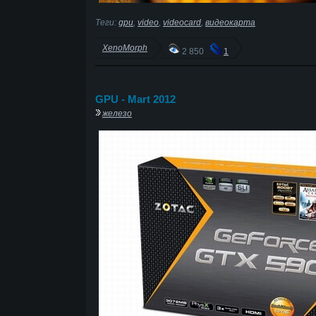
Теги:
gpu
,
video
,
videocard
,
видеокарта
XenoMorph
2 850
1
GPU - Mart 2012
железо