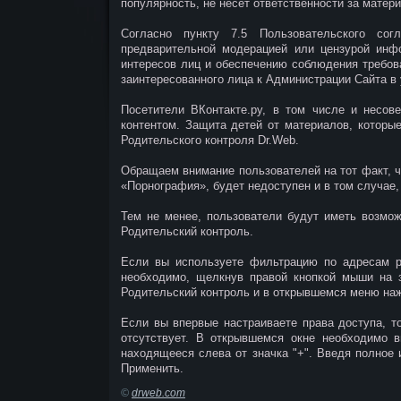
популярность, не несет ответственности за мате
Согласно пункту 7.5 Пользовательского сог
предварительной модерацией или цензурой инф
интересов лиц и обеспечению соблюдения требов
заинтересованного лица к Администрации Сайта в
Посетители ВКонтакте.ру, в том числе и несов
контентом. Защита детей от материалов, которы
Родительского контроля Dr.Web.
Обращаем внимание пользователей на тот факт, ч
«Порнография», будет недоступен и в том случае,
Тем не менее, пользователи будут иметь возмож
Родительский контроль.
Если вы используете фильтрацию по адресам ре
необходимо, щелкнув правой кнопкой мыши на з
Родительский контроль и в открывшемся меню наж
Если вы впервые настраиваете права доступа, т
отсутствует. В открывшемся окне необходимо в
находящееся слева от значка "+". Введя полное 
Применить.
©
drweb.com