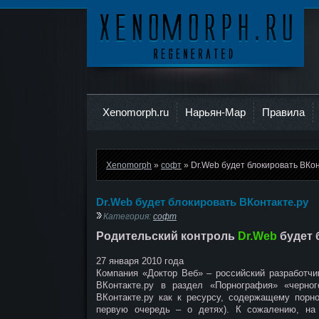
Ксеноморф
Xenomorph.ru
Нарьян-Мар
Правила
Xenomorph
»
софт
» Dr.Web будет блокировать ВКон
Dr.Web будет блокировать ВКонтакте.ру
Категория:
софт
Родительский контроль
Dr.Web
будет 
27 января 2010 года
Компания «Доктор Веб» – российский разработчи
ВКонтакте.ру в раздел «Порнография» «черног
ВКонтакте.ру как к ресурсу, содержащему порн
первую очередь – о детях). К сожалению, на