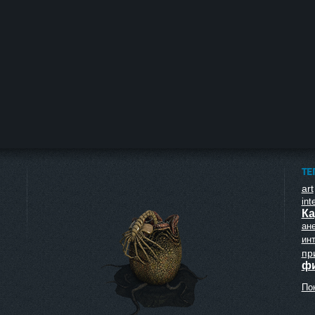
ТЕ
art
inte
Ка
ан
ин
пр
ф
Пок