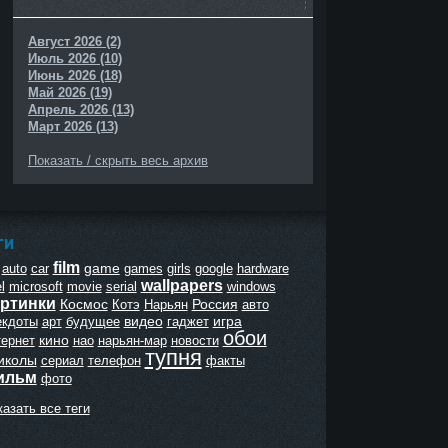
Август 2026 (2)
Июль 2026 (10)
Июнь 2026 (18)
Май 2026 (19)
Апрель 2026 (13)
Март 2026 (13)
Показать / скрыть весь архив
ГИ
film
game
auto
car
games
girls
google
hardware
wallpapers
l
microsoft
movie
serial
windows
ртинки
Космос
Россия
Котэ
Нарьян
авто
видео
игра
екдоты
арт
будущее
гаджет
обои
кино
тернет
нао
нарьян-мар
новости
тупня
иколы
сериал
телефон
факты
ильм
фото
азать все теги