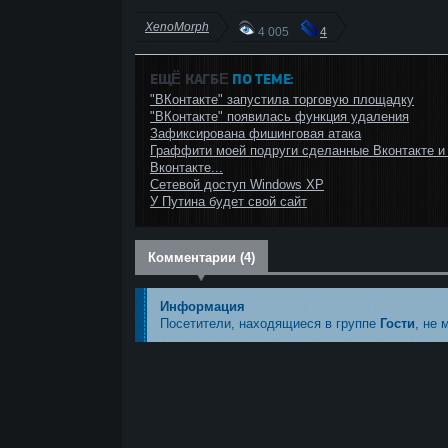
XenoMorph
4 005
4
ЕЩЁ КАГБΕ
ПО ТЕМЕ:
"ВКонтакте" запустила торговую площадку
"ВКонтакте" появилась функция удаления
Зафиксирована фишинговая атака
Граффити моей подруги сделанные Вконтакте и
Вконтакте...
Сетевой доступ Windows XP
У Путина будет свой сайт
Комментарии (4)
Информация
Посетители, находящиеся в группе
Гости
, не 