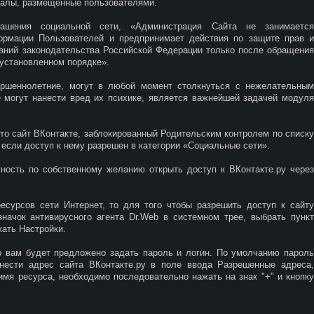
риалы, размещенные пользователями.
лашения социальной сети, «Администрация Сайта не занимается
ормации Пользователей и предпринимает действия по защите прав и
аний законодательства Российской Федерации только после обращения
 установленном порядке».
ершеннолетние, могут в любой момент столкнуться с нежелательным
е могут нанести вред их психике, является важнейшей задачей модуля
то сайт ВКонтакте, заблокированный Родительским контролем по списку
 если доступ к нему разрешен в категории «Социальные сети».
ность по собственному желанию открыть доступ к ВКонтакте.ру через
сурсов сети Интернет, то для того чтобы разрешить доступ к сайту
начок антивирусного агента Dr.Web в системном трее, выбрать пункт
ать Настройки.
о вам будет предложено задать пароль и логин. По умолчанию пароль
нести адрес сайта ВКонтакте.ру в поле ввода Разрешенные адреса,
имя ресурса, необходимо последовательно нажать на знак "+" и кнопку