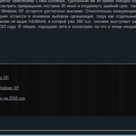
оречат заявлениям Стива Балмера, сделанным им во время поездки по
смотреть прекращение поставок 30 июня и отодвинуть крайний срок, так
а Windows XP остается достаточно высоким. Относительно конкуренции
дняя остается в основном выбором организаций, тогда как отдельные
мним об акции InfoWorld, в которой уже 160 тыс. человек выступают за
10 года. В общем, подождем лета и посмотрим, на что в конце концов
ws XP
Windows XP
 на 2010 год