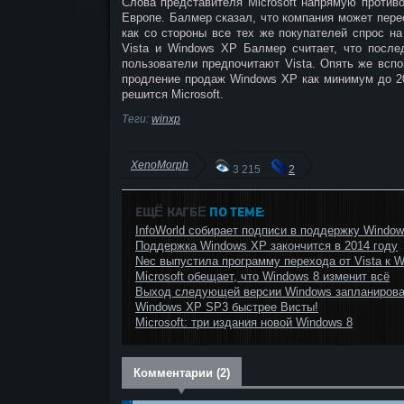
Слова представителя Microsoft напрямую против
Европе. Балмер сказал, что компания может пере
как со стороны все тех же покупателей спрос н
Vista и Windows XP Балмер считает, что после
пользователи предпочитают Vista. Опять же вспо
продление продаж Windows XP как минимум до 20
решится Microsoft.
Теги:
winxp
XenoMorph
3 215
2
ЕЩЁ КАГБΕ
ПО ТЕМЕ:
InfoWorld собирает подписи в поддержку Windo
Поддержка Windows XP закончится в 2014 году
Nec выпустила программу перехода от Vista к 
Microsoft обещает, что Windows 8 изменит всё
Выход следующей версии Windows запланирован
Windows XP SP3 быстрее Висты!
Microsoft: три издания новой Windows 8
Комментарии (2)