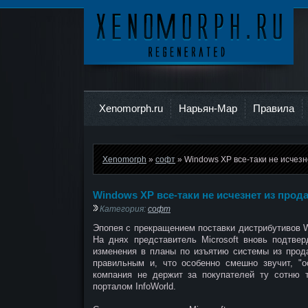
Ксеноморф
Xenomorph.ru
Нарьян-Мар
Правила
Xenomorph
»
софт
» Windows XP все-таки не исчез
Windows XP все-таки не исчезнет из прод
Категория:
софт
Эпопея с прекращением поставки дистрибутивов 
На днях представитель Microsoft вновь подтвер
изменения в планы по изъятию системы из прода
правильным и, что особенно смешно звучит, "о
компания не держит за покупателей ту сотню 
порталом InfoWorld.