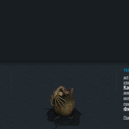
ТЕ
art
inte
Ка
ан
ин
пр
ф
Пок