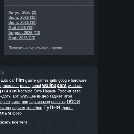
Август 2026 (2)
Июль 2026 (10)
Июнь 2026 (18)
Май 2026 (19)
Апрель 2026 (13)
Март 2026 (13)
Показать / скрыть весь архив
ГИ
film
game
auto
car
games
girls
google
hardware
wallpapers
l
microsoft
movie
serial
windows
ртинки
Космос
Россия
Котэ
Нарьян
авто
видео
игра
екдоты
арт
будущее
гаджет
обои
кино
тернет
нао
нарьян-мар
новости
тупня
иколы
сериал
телефон
факты
ильм
фото
азать все теги