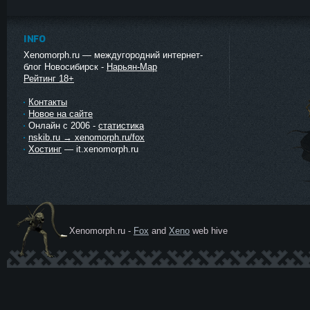
INFO
Xenomorph.ru — междугородний интернет-
блог Новосибирск -
Нарьян-Мар
Рейтинг 18+
Контакты
Новое на сайте
Онлайн с 2006 -
статистика
nskib.ru → xenomorph.ru/fox
Хостинг
— it.xenomorph.ru
Xenomorph.ru -
Fox
and
Xeno
web hive
Ксеномо
рф