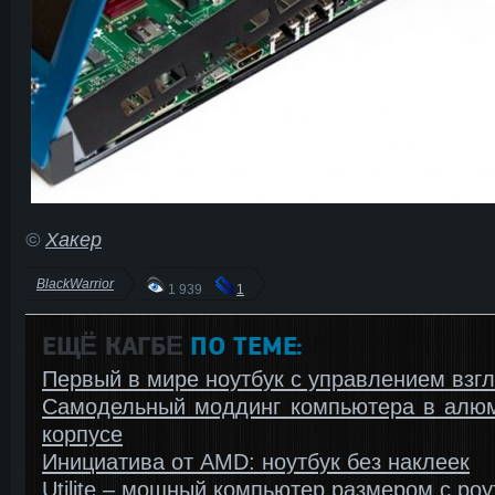
©
Хакер
BlackWarrior
1 939
1
ЕЩЁ КАГБΕ
ПО ТЕМЕ:
Первый в мире ноутбук с управлением взг
Самодельный моддинг компьютера в алю
корпусе
Инициатива от AMD: ноутбук без наклеек
Utilite – мощный компьютер размером с роу