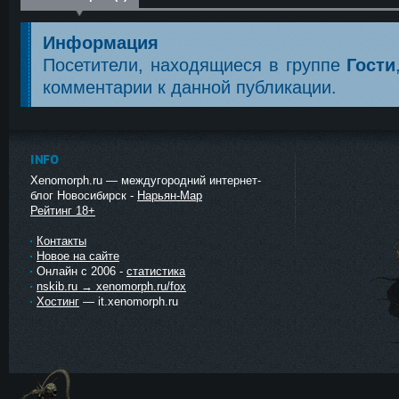
Информация
Посетители, находящиеся в группе
Гости
комментарии к данной публикации.
INFO
Xenomorph.ru — междугородний интернет-
блог Новосибирск -
Нарьян-Мар
Рейтинг 18+
Контакты
Новое на сайте
Онлайн с 2006 -
статистика
nskib.ru → xenomorph.ru/fox
Хостинг
— it.xenomorph.ru