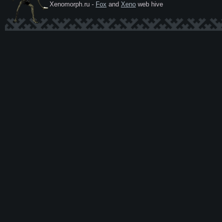
Xenomorph.ru -
Fox
and
Xeno
web hive
Ксеномо
рф