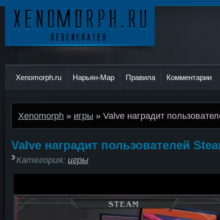
Ксеноморф
Xenomorph.ru
Нарьян-Мар
Правила
Комментарии
Xenomorph
»
игры
» Valve наградит пользовате
Valve наградит пользователей Ste
Категория:
игры