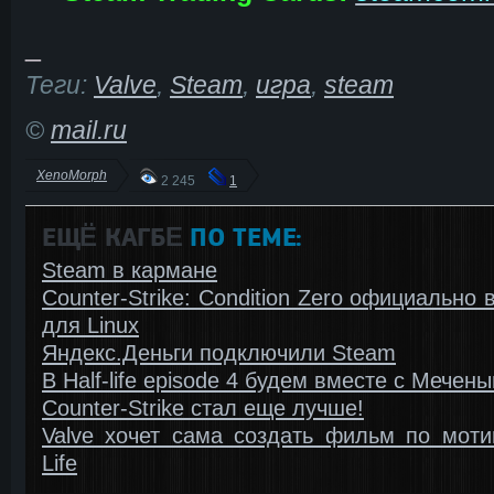
_
Теги:
Valve
,
Steam
,
игра
,
steam
©
mail.ru
XenoMorph
2 245
1
ЕЩЁ КАГБΕ
ПО ТЕМЕ:
Steam в кармане
Counter-Strike: Condition Zero официально
для Linux
Яндекс.Деньги подключили Steam
В Half-life episode 4 будем вместе с Мечен
Counter-Strike стал еще лучше!
Valve хочет сама создать фильм по моти
Life