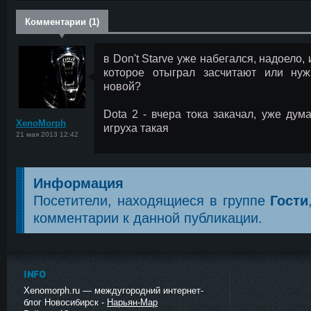
Комментарии (1)
в Don't Starve уже набегался, надоело
которое отыграл засчитают или ну
новой?
<
Dota 2 - вчера тока закачал, уже дум
XenoMorph
игруха такая
21 мая 2013 12:42
Информация
Посетители, находящиеся в группе
Гости
комментарии к данной публикации.
INFO
Xenomorph.ru — междугородний интернет-
блог Новосибирск -
Нарьян-Мар