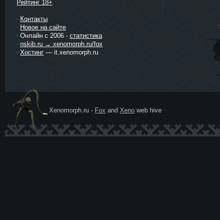
Рейтинг 18+
Контакты
Новое на сайте
Онлайн с 2006 -
статистика
nskib.ru → xenomorph.ru/fox
Хостинг
— it.xenomorph.ru
Xenomorph.ru -
Fox
and
Xeno
web hive
Ксеномо
рф