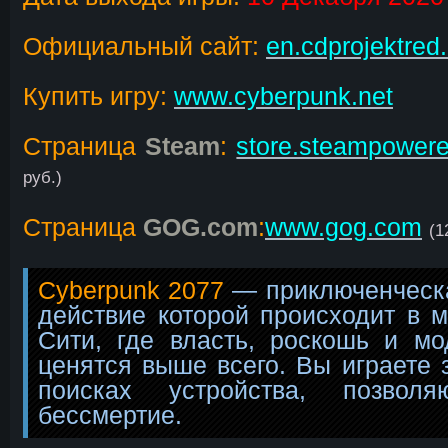
Официальный сайт:
en.cdprojektred
Купить игру:
www.cyberpunk.net
Страница
Steam
:
store.steampower
руб.)
Страница
GOG.com
:
www.gog.com
(1
Cyberpunk 2077
— приключенческа
действие которой происходит в м
Сити, где власть, роскошь и м
ценятся выше всего. Вы играете 
поисках устройства, позволя
бессмертие.