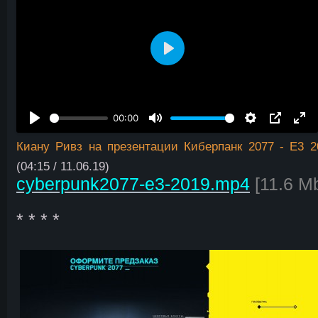
В
о
с
00:00
п
р
Киану Ривз на презентации Киберпанк 2077 - E3 2
о
(04:15 / 11.06.19)
и
cyberpunk2077-e3-2019.mp4
[11.6 Mb
з
* * * *
в
е
с
т
и