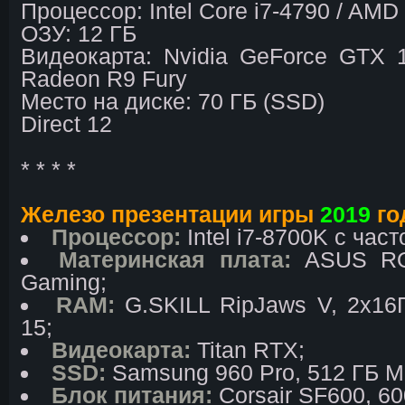
Процессор: Intel Core i7-4790 / AM
ОЗУ: 12 ГБ
Видеокарта: Nvidia GeForce GTX
Radeon R9 Fury
Место на диске: 70 ГБ (SSD)
Direct 12
* * * *
Железо презентации игры
2019
го
Процессор:
Intel i7-8700K с част
Материнская плата:
ASUS RO
Gaming;
RAM:
G.SKILL RipJaws V, 2x16
15;
Видеокарта:
Titan RTX;
SSD:
Samsung 960 Pro, 512 ГБ M
Блок питания:
Corsair SF600, 6