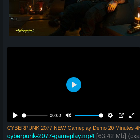
В
о
с
п
00:00
р
о
CYBERPUNK 2077 NEW Gameplay Demo 20 Minutes 4
и
cyberpunk-2077-gameplay.mp4
[63.42 Mb] (cка
з