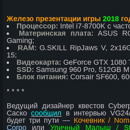
Железо презентации игры
2018
го
Процессор:
Intel i7-8700K с част
Материнская плата:
ASUS RO
Gaming;
RAM:
G.SKILL RipJaws V, 2x16
15;
Видеокарта:
GeForce GTX 1080 T
SSD:
Samsung 960 Pro, 512GB M.
Блок питания:
Corsair SF600, 6
* * * *
Ведущий дизайнер квестов Cyber
Саско
сообщил
в интервью VG24/
будет три пути —
Кочевник / Nom
Corpo
или
Уличный Малыш / St