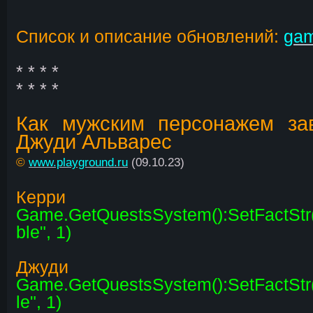
Список и описание обновлений:
gam
* * * *
* * * *
Как мужским персонажем за
Джуди Альварес
©
www.playground.ru
(09.10.23)
Керри
Game.GetQuestsSystem():SetFactStr
ble", 1)
Джуди
Game.GetQuestsSystem():SetFactStr
le", 1)