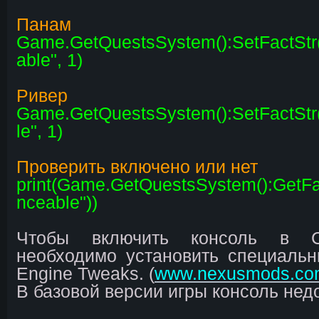
Панам
Game.GetQuestsSystem():SetFactSt
able", 1)
Ривер
Game.GetQuestsSystem():SetFactStr
le", 1)
Проверить включено или нет
print(Game.GetQuestsSystem():GetFa
nceable"))
Чтобы включить консоль в C
необходимо установить специаль
Engine Tweaks. (
www.nexusmods.co
В базовой версии игры консоль нед