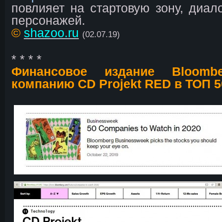
повлияет на стартовую зону, диал
персонажей.
©
shazoo.ru
(02.07.19)
* * * *
Финансовое издание Bloombe
компанию CD Projekt RED в ТОП 50