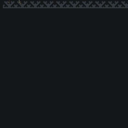
Ксеномо
рф