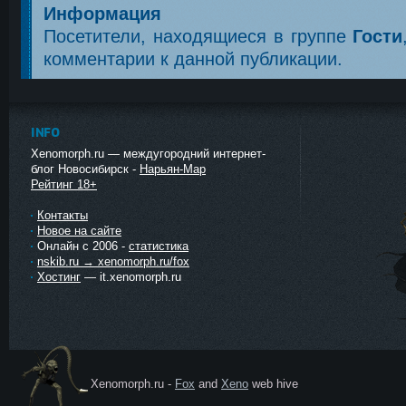
Информация
Посетители, находящиеся в группе
Гости
комментарии к данной публикации.
INFO
Xenomorph.ru — междугородний интернет-
блог Новосибирск -
Нарьян-Мар
Рейтинг 18+
Контакты
Новое на сайте
Онлайн с 2006 -
статистика
nskib.ru → xenomorph.ru/fox
Хостинг
— it.xenomorph.ru
Xenomorph.ru -
Fox
and
Xeno
web hive