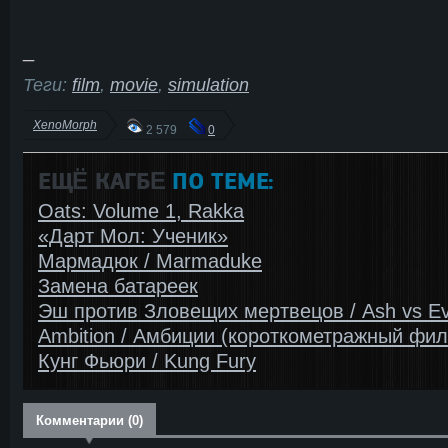
_
Теги:
film
,
movie
,
simulation
XenoMorph
2 579
0
ЕЩЁ КАГБΕ
ПО ТЕМЕ:
Oats: Volume 1, Rakka
«Дарт Мол: Ученик»
Мармадюк / Marmaduke
Замена батареек
Эш против Зловещих мертвецов / Ash vs Ev
Ambition / Амбиции (короткометражный фи
Кунг Фьюри / Kung Fury
Комментарии (0)