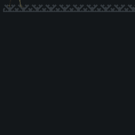
Ксеномо
рф