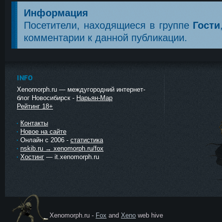
Информация
Посетители, находящиеся в группе
Гости
комментарии к данной публикации.
INFO
Xenomorph.ru — междугородний интернет-
блог Новосибирск -
Нарьян-Мар
Рейтинг 18+
Контакты
Новое на сайте
Онлайн с 2006 -
статистика
nskib.ru → xenomorph.ru/fox
Хостинг
— it.xenomorph.ru
Xenomorph.ru -
Fox
and
Xeno
web hive