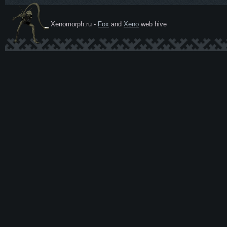
Xenomorph.ru -
Fox
and
Xeno
web hive
Ксеномо
рф