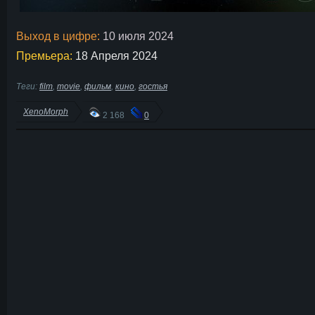
Выход в цифре:
10 июля 2024
Премьера:
18 Апреля 2024
Теги:
film
,
movie
,
фильм
,
кино
,
гостья
XenoMorph
2 168
0