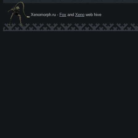
Xenomorph.ru -
Fox
and
Xeno
web hive
Ксеномо
рф