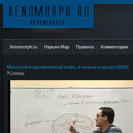
Ксеноморф
Xenomorph.ru
Нарьян-Мар
Правила
Комментарии
Молотый и растворимый кофе, о пользе и вреде (2015)
Статьи