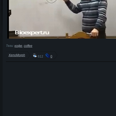
Теги:
кофе
,
coffee
XenoMorph
612
0