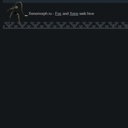
Xenomorph.ru -
Fox
and
Xeno
web hive
Ксеномо
рф