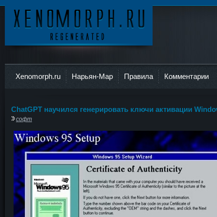
Ксеноморф
Xenomorph.ru
Нарьян-Мар
Правила
Комментарии
ChatGPT научился генерировать ключи активации Wind
софт