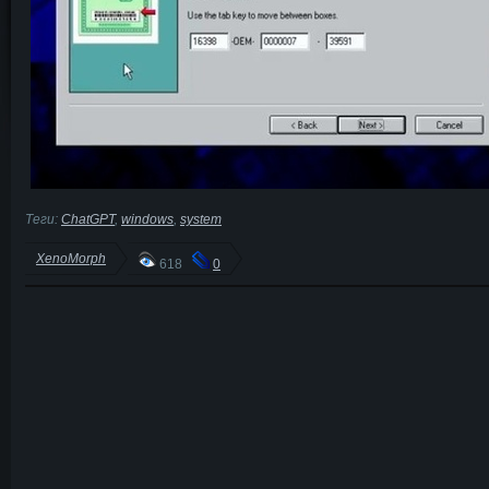
Теги:
ChatGPT
,
windows
,
system
XenoMorph
618
0