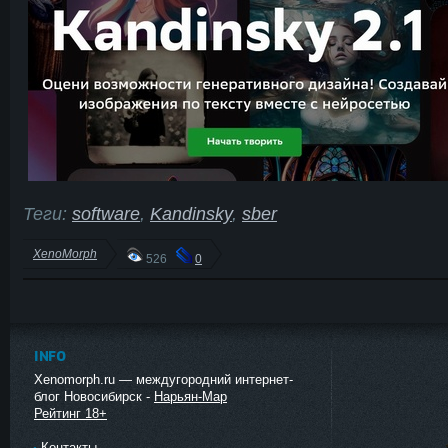
Теги:
software
,
Kandinsky
,
sber
XenoMorph
526
0
INFO
Xenomorph.ru — междугородний интернет-
блог Новосибирск -
Нарьян-Мар
Рейтинг 18+
Контакты