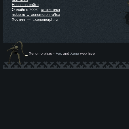
Новое на сайте
Онлайн с 2006 -
статистика
nskib.ru → xenomorph.ru/fox
Хостинг
— it.xenomorph.ru
Xenomorph.ru -
Fox
and
Xeno
web hive
Ксеномо
рф