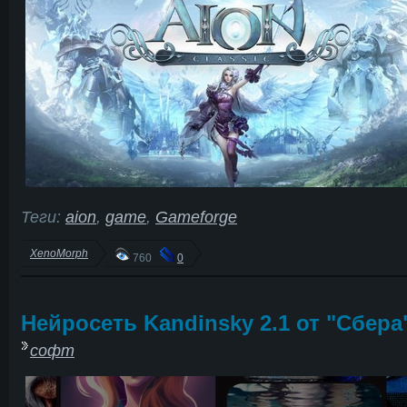
Теги:
aion
,
game
,
Gameforge
XenoMorph
760
0
Нейросеть Kandinsky 2.1 от "Сбера
софт