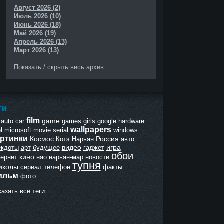
Август 2026 (2)
Июль 2026 (10)
Июнь 2026 (18)
Май 2026 (19)
Апрель 2026 (13)
Март 2026 (13)
Показать / скрыть весь архив
ГИ
film
game
auto
car
games
girls
google
hardware
wallpapers
l
microsoft
movie
serial
windows
ртинки
Космос
Россия
Котэ
Нарьян
авто
видео
игра
екдоты
арт
будущее
гаджет
обои
кино
тернет
нао
нарьян-мар
новости
тупня
иколы
сериал
телефон
факты
ильм
фото
азать все теги