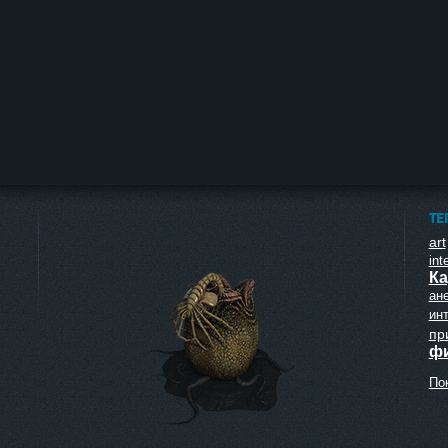
ТЕ
art
inte
Ка
ан
ин
пр
ф
Пок