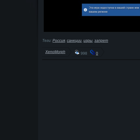
Теги:
Россия
,
санкции
,
игры
,
запрет
XenoMorph
998
0