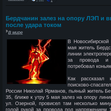
2 590
1
Бердчанин залез на опору ЛЭП и 
после удара током
В мире
В Новосибирской 
мая житель Бердс
линии электропер
за провода и
потребовал коньяк
Как рассказал н
поисково-спасат
России Николай Ярманов, пьяный житель Бер
35, ближе к утру 5 мая залез на опору лин
ул. Озерной, провисел там несколько мину
голой рукой за провода под напряжением 11