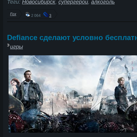
Теги:
Новосибирск
,
супергерои
,
алкоголь
Fox
2 064
3
Defiance сделают условно бесплат
игры