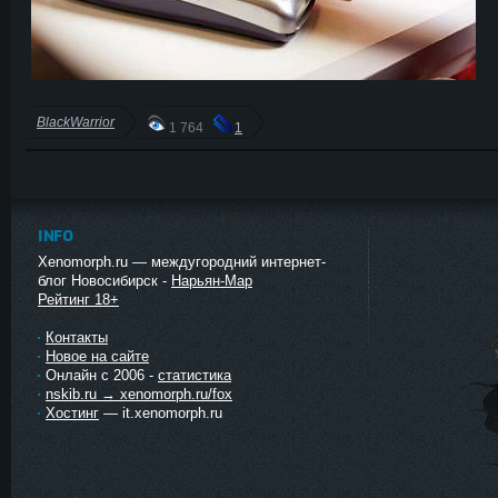
BlackWarrior
1 764
1
INFO
Xenomorph.ru — междугородний интернет-
блог Новосибирск -
Нарьян-Мар
Рейтинг 18+
Контакты
Новое на сайте
Онлайн с 2006 -
статистика
nskib.ru → xenomorph.ru/fox
Хостинг
— it.xenomorph.ru