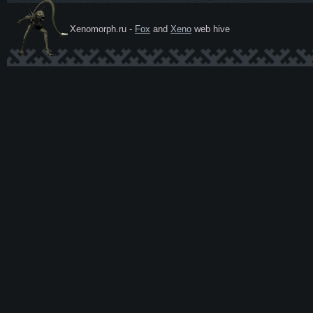
Xenomorph.ru -
Fox
and
Xeno
web hive
Ксеномо
рф