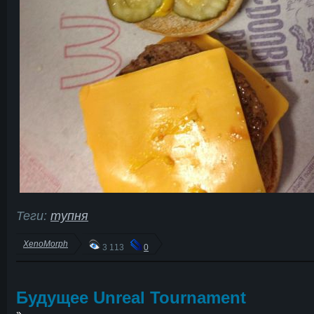
Теги:
тупня
XenoMorph
3 113
0
Будущее Unreal Tournament