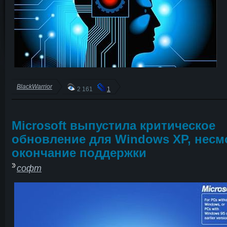
BlackWarrior
2 161
1
Microsoft выпустила критическое
обновление для Windows XP, несм
окончание поддержки
софт