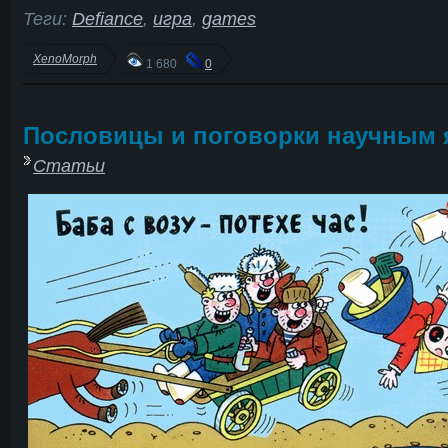
Теги:
Defiance
,
игра
,
games
XenoMorph
1 680
0
Пословицы и поговорки научным
Статьи