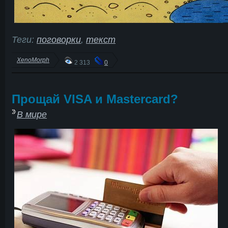
Теги:
поговорки
,
текст
XenoMorph
2 313
0
Прощай VISA и Mastercard?
В мире