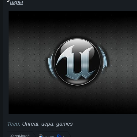
игры
Теги:
Unreal
,
игра
,
games
XenoMorph