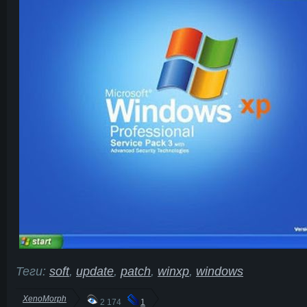
Теги:
soft
,
update
,
patch
,
winxp
,
windows
XenoMorph
2 174
1