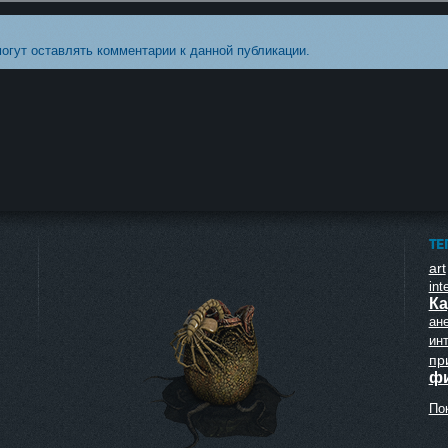
могут оставлять комментарии к данной публикации.
ТЕ
art
inte
Ка
ан
ин
пр
ф
Пок