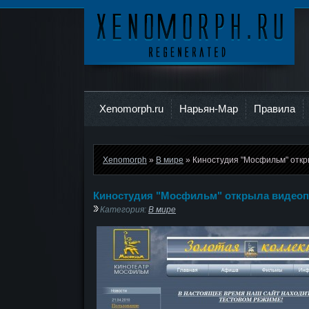
Ксеноморф
Xenomorph.ru
Нарьян-Мар
Правила
Xenomorph
»
В мире
» Киностудия "Мосфильм" откр
Киностудия "Мосфильм" открыла видеоп
Категория:
В мире