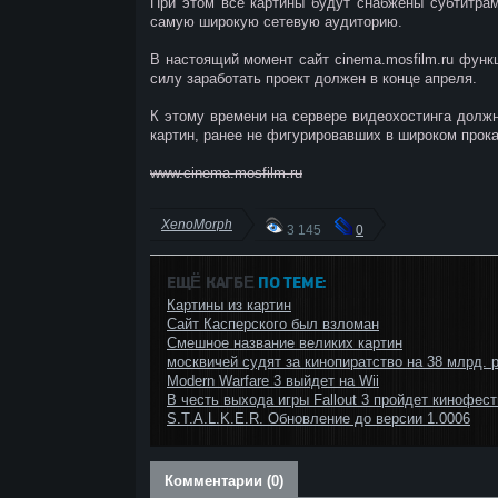
При этом все картины будут снабжены субтитрами
самую широкую сетевую аудиторию.
В настоящий момент сайт cinema.mosfilm.ru функ
силу заработать проект должен в конце апреля.
К этому времени на сервере видеохостинга должн
картин, ранее не фигурировавших в широком прока
www.cinema.mosfilm.ru
XenoMorph
3 145
0
ЕЩЁ КАГБΕ
ПО ТЕМЕ:
Картины из картин
Сайт Касперского был взломан
Смешное название великих картин
москвичей судят за кинопиратство на 38 млрд. 
Modern Warfare 3 выйдет на Wii
В честь выхода игры Fallout 3 пройдет кинофес
S.T.A.L.K.E.R. Обновление до версии 1.0006
Комментарии (0)