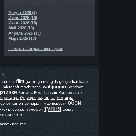
Август 2026 (2)
Июль 2026 (10)
Июнь 2026 (18)
Май 2026 (19)
Апрель 2026 (13)
Март 2026 (13)
Показать / скрыть весь архив
ГИ
film
game
auto
car
games
girls
google
hardware
wallpapers
l
microsoft
movie
serial
windows
ртинки
Космос
Россия
Котэ
Нарьян
авто
видео
игра
екдоты
арт
будущее
гаджет
обои
кино
тернет
нао
нарьян-мар
новости
тупня
иколы
сериал
телефон
факты
ильм
фото
азать все теги