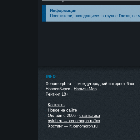
Информация
Посетители, находящиеся в группе
Гости
, не 
INFO
Xenomorph.ru — междугородний интернет-блог
Новосибирск -
Нарьян-Мар
Рейтинг 18+
Контакты
Новое на сайте
Онлайн с 2006 -
статистика
nskib.ru → xenomorph.ru/fox
Хостинг
— it.xenomorph.ru