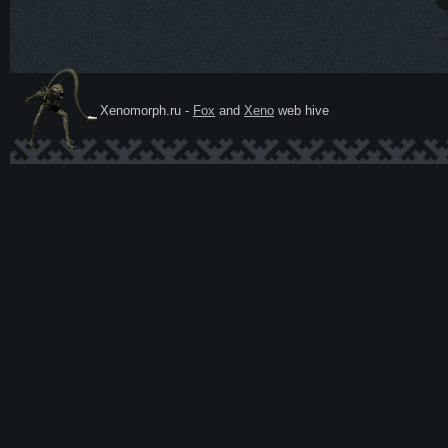
Xenomorph.ru -
Fox
and
Xeno
web hive
Ксеномо
рф