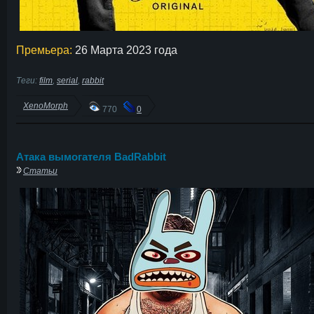
Премьера:
26 Марта 2023 года
Теги:
film
,
serial
,
rabbit
XenoMorph
770
0
Атака вымогателя BadRabbit
Статьи