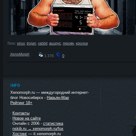
Теги:
virus
,
trojan
,
rabbit
,
виирус
,
троян
,
кролик
XenoMorph
1 376
0
INFO
Xenomorph.ru — междугородний интернет-
блог Новосибирск -
Нарьян-Мар
Рейтинг 18+
Контакты
Новое на сайте
Онлайн с 2006 -
статистика
nskib.ru → xenomorph.ru/fox
Хостинг
— it.xenomorph.ru