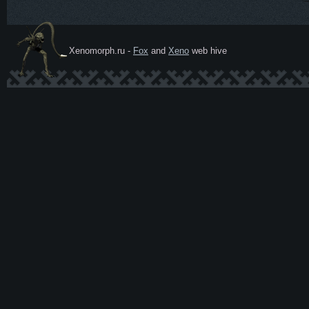
Xenomorph.ru -
Fox
and
Xeno
web hive
Ксеномо
рф