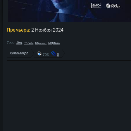
Премьера:
2 Ноября 2024
Теги:
film
,
movie
,
orphan
,
сериал
XenoMorph
703
0