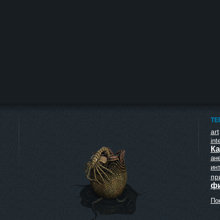
ТЕ
art
inte
Ка
ан
ин
пр
ф
Пок