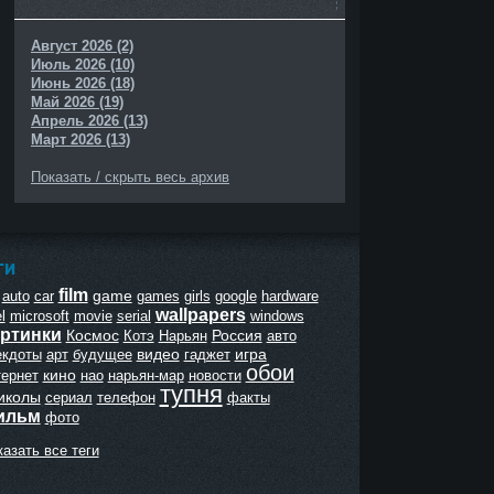
Август 2026 (2)
Июль 2026 (10)
Июнь 2026 (18)
Май 2026 (19)
Апрель 2026 (13)
Март 2026 (13)
Показать / скрыть весь архив
ГИ
film
game
auto
car
games
girls
google
hardware
wallpapers
l
microsoft
movie
serial
windows
ртинки
Космос
Россия
Котэ
Нарьян
авто
видео
игра
екдоты
арт
будущее
гаджет
обои
кино
тернет
нао
нарьян-мар
новости
тупня
иколы
сериал
телефон
факты
ильм
фото
азать все теги