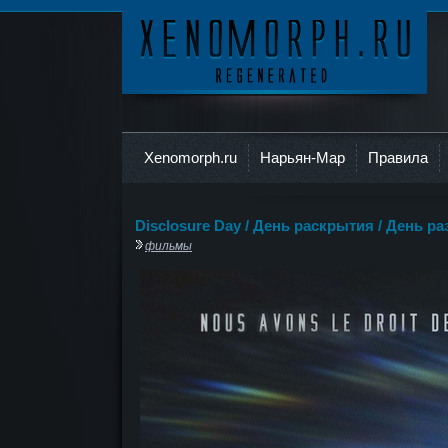
Ксеноморф
Xenomorph.ru
Нарьян-Мар
Правила
Disclosure Day / День раскрытия / День р
фильмы