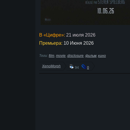
В «Цифре»:
21 июля 2026
Премьера:
10 Июня 2026
Теги:
film
,
movie
,
disclosure
,
фильм
,
кино
XenoMorph
94
0