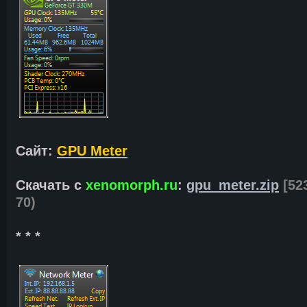
Сайт:
GPU Meter
Скачать с
xenomorph.ru
:
gpu_meter.zip
[52
70)
* * *