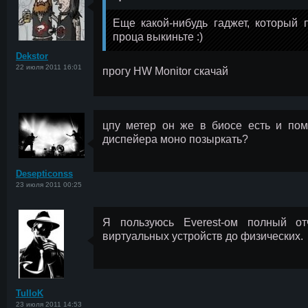
<
Еще какой-нибудь гаджет, который 
проца выкиньте :)
Dekstor
22 июля 2011 16:01
прогу HW Monitor скачай
цпу метер он же в биосе есть и пом
диспейера моно позыркать?
<
Desepticonss
23 июля 2011 00:25
Я пользуюсь Everest-oм полный от
виртуальных устройств до физических.
<
TuIIoK
23 июля 2011 14:53