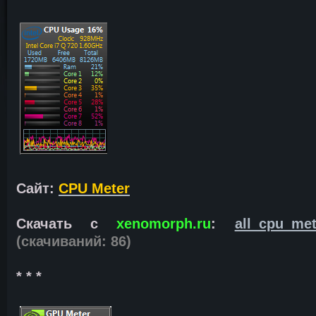
Сайт:
CPU Meter
Скачать с
xenomorph.ru
:
all_cpu_met
(cкачиваний: 86)
* * *