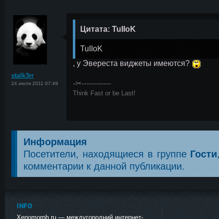
Цитата: TuIIoK
<
TuIIoK
, у Эвереста виджеты имеются?
stalk3rr
-✂------------
24 июля 2011 07:49
Think Fast or be Last!
Информация
Посетители, находящиеся в группе
Гости
комментарии к данной публикации.
INFO
Xenomorph.ru — междугородний интернет-