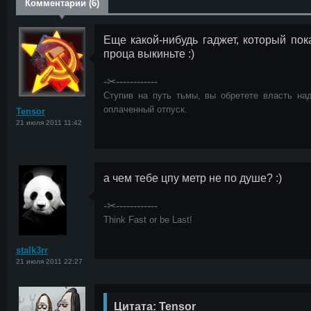
Комментарии (6)
Еще какой-нибудь гаджет, который по
проца выкиньте :)
<
-✂------------
Ступив на путь тьмы, вы обретете власть над
оплаченный отпуск.
Tensor
21 июля 2011 11:42
а чем тебе цпу метр не по душе? :)
-✂------------
<
Think Fast or be Last!
stalk3rr
21 июля 2011 22:27
Цитата: Tensor