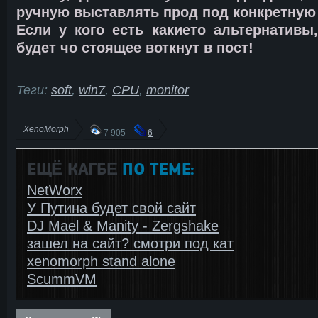
ручную выставлять прод под конкретную 
Если у кого есть какието альтернативы
будет чо стоящее воткнут в пост!
_
Теги:
soft
,
win7
,
CPU
,
monitor
XenoMorph
7 905
6
ЕЩЁ КАГБΕ
ПО ТЕМЕ:
NetWorx
У Путина будет свой сайт
DJ Mael & Manity - Zergshake
зашел на сайт? смотри под кат
xenomorph stand alone
ScummVM