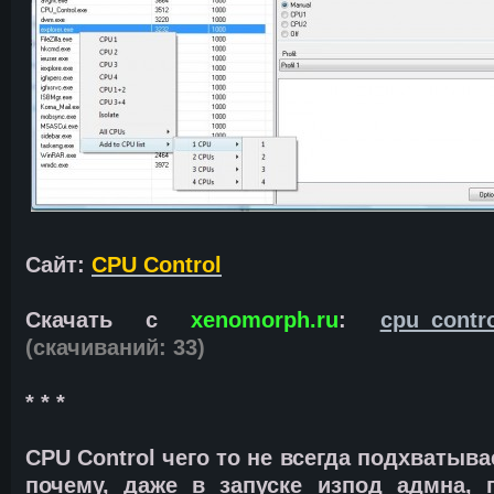
Сайт:
CPU Control
Скачать с
xenomorph.ru
:
cpu_contro
(cкачиваний: 33)
* * *
CPU Control чего то не всегда подхватыв
почему, даже в запуске изпод адмна, 