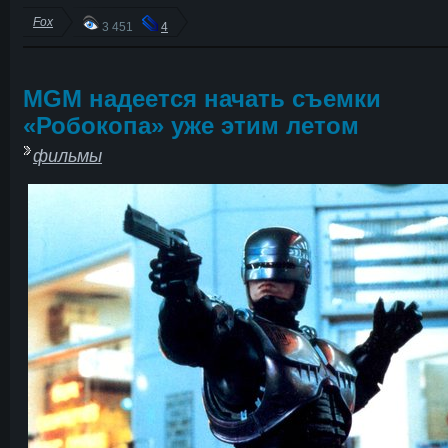
Fox
3 451
4
MGM надеется начать съемки
«Робокопа» уже этим летом
фильмы