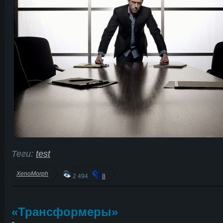
Теги:
test
XenoMorph
2 494
8
«Трансформеры»