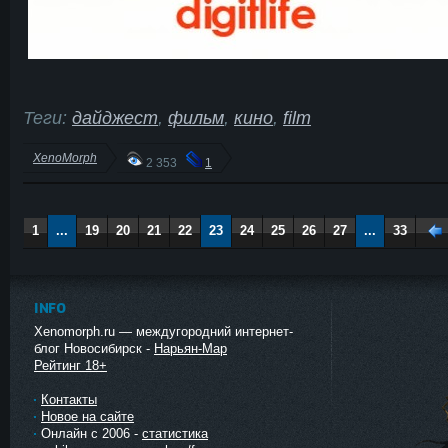
Теги:
дайджест
,
фильм
,
кино
,
film
XenoMorph
2 353
1
1
...
19
20
21
22
23
24
25
26
27
...
33
Наза
д
INFO
Xenomorph.ru — междугородний интернет-
блог Новосибирск -
Нарьян-Мар
Рейтинг 18+
Контакты
Новое на сайте
Онлайн с 2006 -
статистика