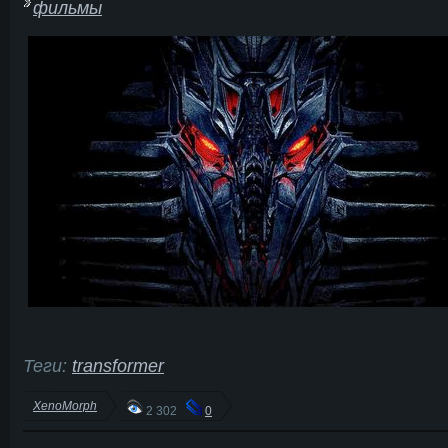
фильмы
Теги:
transformer
XenoMorph
2 302
0