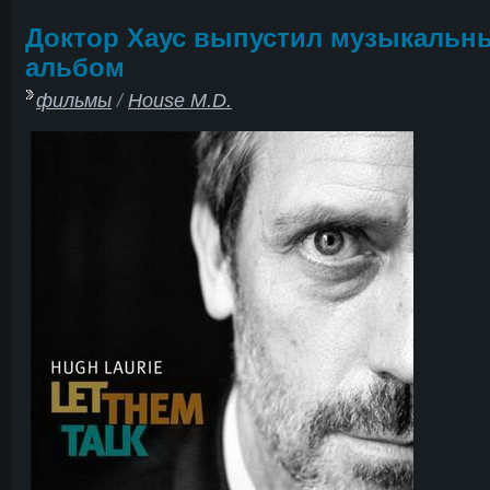
Доктор Хаус выпустил музыкальн
альбом
фильмы
/
House M.D.