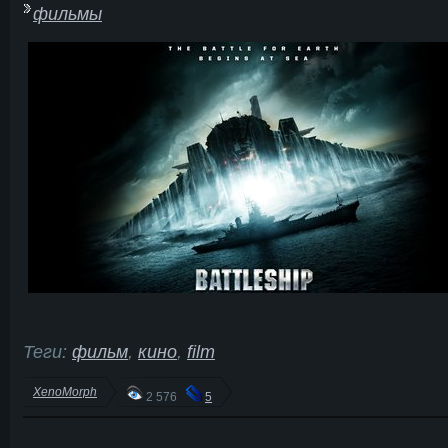
фильмы
Теги:
фильм
,
кино
,
film
XenoMorph
2 576
5