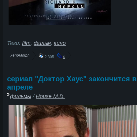
Теги:
film
,
фильм
,
кино
XenoMorph
2 305
4
сериал "Доктор Хаус" закончится в
апреле
фильмы
/
House M.D.