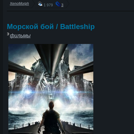
XenoMorph
1 979
3
Морской бой / Battleship
фильмы