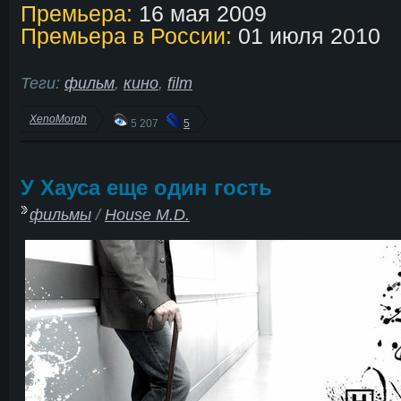
Премьера:
16 мая 2009
Премьера в России:
01 июля 2010
Теги:
фильм
,
кино
,
film
XenoMorph
5 207
5
У Хауса еще один гость
фильмы
/
House M.D.