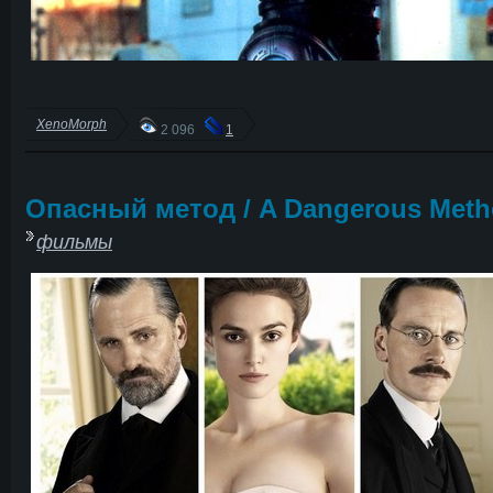
XenoMorph
2 096
1
Опасный метод / A Dangerous Met
фильмы