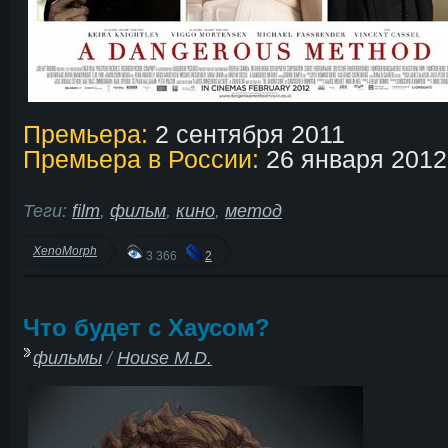
Премьера:
2 сентября 2011
Премьера в России:
26 января 2012
Теги:
film
,
фильм
,
кино
,
метод
XenoMorph
3 366
2
Что будет с Хаусом?
фильмы
/
House M.D.