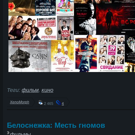
Теги:
фильм
,
кино
XenoMorph
2 465
4
Белоснежка: Месть гномов
фильмы