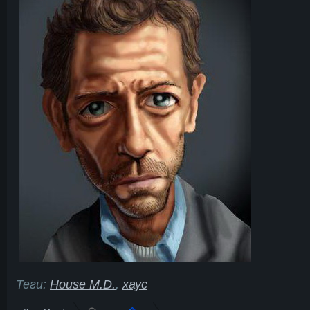
Теги:
House M.D.
,
хаус