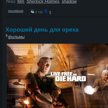
Теги:
film
,
Sherlock Holmes
,
shadow
XenoMorph
2 734
5
Хороший день для ореха
фильмы