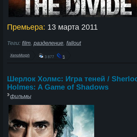
Премьера:
13 марта 2011
Теги:
film
,
разделение
,
fallout
XenoMorph
3 877
5
Шерлок Холмс: Игра теней / Sherlo
Holmes: A Game of Shadows
фильмы