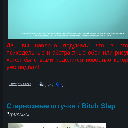
Да, вы наверно подумали что в это
психодельные и абстрактные обои или рисунк
хотел бы с вами поделится новостью кото
уже видили!
Desepticonss
3 747
3
Стервозные штучки / Bitch Slap
фильмы