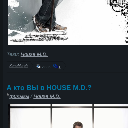
Теги:
House M.D.
XenoMorph
2 836
1
А кто ВЫ в HOUSE M.D.?
фильмы
/
House M.D.