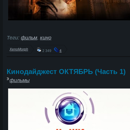
Теги:
фильм
,
кино
XenoMorph
2 349
4
Кинодайджест ОКТЯБРЬ (Часть 1)
фильмы