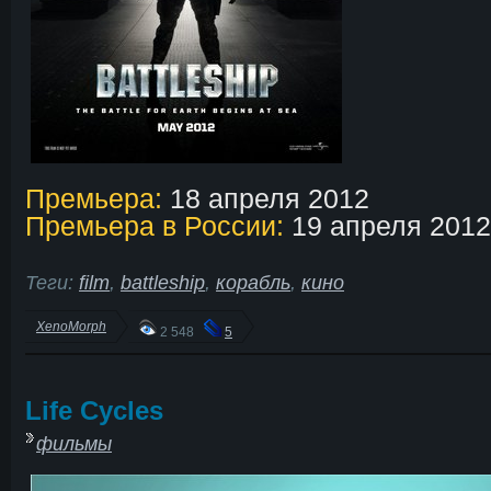
Премьера:
18 апреля 2012
Премьера в России:
19 апреля 2012
Теги:
film
,
battleship
,
корабль
,
кино
XenoMorph
2 548
5
Life Cycles
фильмы