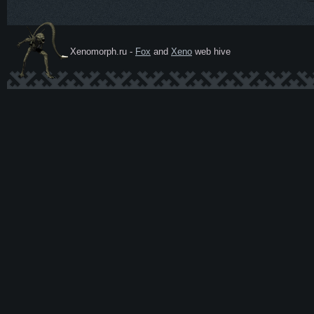
Xenomorph.ru -
Fox
and
Xeno
web hive
Ксеномо
рф