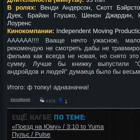
В ролях:
Венди Андерсон, Скотт Бэйрсто
Дуек, Брайан Глушко, Шенон Джардин, 
Лоуренс
Кинокомпании:
Independent Moving Productio
АААААА!!!! Вааще нечто ужасное, малоб
рекомендую не смотреть дабы не травмиро
фильма как всегда не новая, но снято эт
сумму. Лучше бы книжку выпустили "О
андройдов и людей" думаеца было бы весьм
Итого: ф топку! адназначна!
XenoMorph
4 073
1
ЕЩЁ КАГБΕ
ПО ТЕМЕ:
«Поезд на Юму» / 3:10 to Yuma
Пульс / Pulse