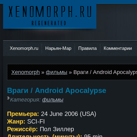
Ксеноморф
Xenomorph.ru
Нарьян-Мар
Правила
Комментарии
Xenomorph
»
фильмы
» Враги / Android Apocalyp
Враги / Android Apocalypse
Категория:
фильмы
Премьера:
24 June 2006 (USA)
Жанр:
SCI-FI
Режиссёр:
Пол Зиллер
Длительность (минуты):
95 min