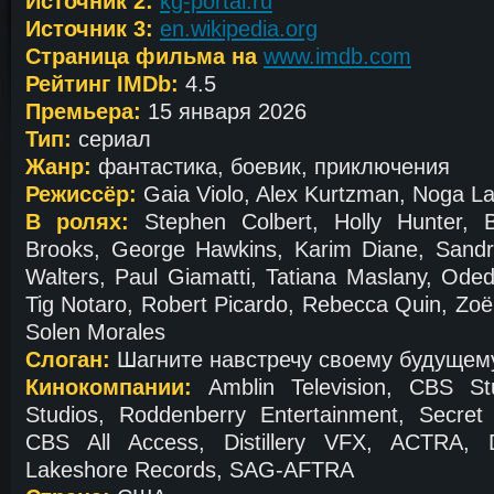
Источник 2:
kg-portal.ru
Источник 3:
en.wikipedia.org
Страница фильма на
www.imdb.com
Рейтинг IMDb:
4.5
Премьера:
15 января 2026
Тип:
сериал
Жанр:
фантастика, боевик, приключения
Режиссёр:
Gaia Violo, Alex Kurtzman, Noga L
В ролях:
Stephen Colbert, Holly Hunter, B
Brooks, George Hawkins, Karim Diane, Sandr
Walters, Paul Giamatti, Tatiana Maslany, Od
Tig Notaro, Robert Picardo, Rebecca Quin, Zoë
Solen Morales
Слоган:
Шагните навстречу своему будущем
Кинокомпании:
Amblin Television, CBS Stu
Studios, Roddenberry Entertainment, Secret
CBS All Access, Distillery VFX, ACTRA, 
Lakeshore Records, SAG-AFTRA