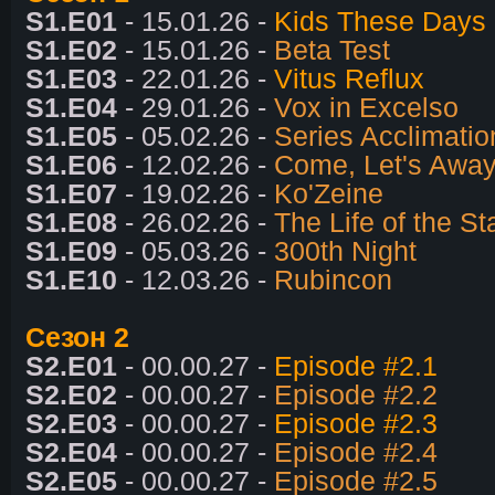
S1.E01
- 15.01.26 -
Kids These Days
S1.E02
- 15.01.26 -
Beta Test
S1.E03
- 22.01.26 -
Vitus Reflux
S1.E04
- 29.01.26 -
Vox in Excelso
S1.E05
- 05.02.26 -
Series Acclimatio
S1.E06
- 12.02.26 -
Come, Let's Awa
S1.E07
- 19.02.26 -
Ko'Zeine
S1.E08
- 26.02.26 -
The Life of the St
S1.E09
- 05.03.26 -
300th Night
S1.E10
- 12.03.26 -
Rubincon
Сезон 2
S2.E01
- 00.00.27 -
Episode #2.1
S2.E02
- 00.00.27 -
Episode #2.2
S2.E03
- 00.00.27 -
Episode #2.3
S2.E04
- 00.00.27 -
Episode #2.4
S2.E05
- 00.00.27 -
Episode #2.5