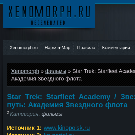
Ксеноморф
Xenomorph.ru
Нарьян-Мар
Правила
Комментарии
Xenomorph
»
фильмы
» Star Trek: Starfleet Acad
Академия Звездного флота
Star Trek: Starfleet Academy / Зв
путь: Академия Звездного флота
Категория:
фильмы
Источник 1:
www.kinopoisk.ru