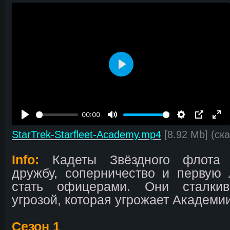
В
о
с
п
00:00
р
о
StarTrek-Starfleet-Academy.mp4
[8.92 Mb] (cк
и
з
Info:
Кадеты Звёздного флота 
в
дружбу, соперничество и первую 
е
стать офицерами. Они сталки
с
угрозой, которая угрожает Академи
т
и
Сезон 1