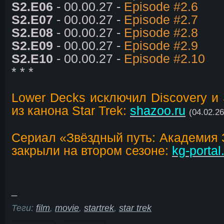
S2.E06
- 00.00.27 -
Episode #2.6
S2.E07
- 00.00.27 -
Episode #2.7
S2.E08
- 00.00.27 -
Episode #2.8
S2.E09
- 00.00.27 -
Episode #2.9
S2.E10
- 00.00.27 -
Episode #2.10
* * *
Lower Decks исключил Discovery и 
из канона Star Trek:
shazoo.ru
(04.02.26
Сериал «Звёздный путь: Академия 
закрыли на втором сезоне:
kg-portal
_
Теги:
film
,
movie
,
startrek
,
star trek