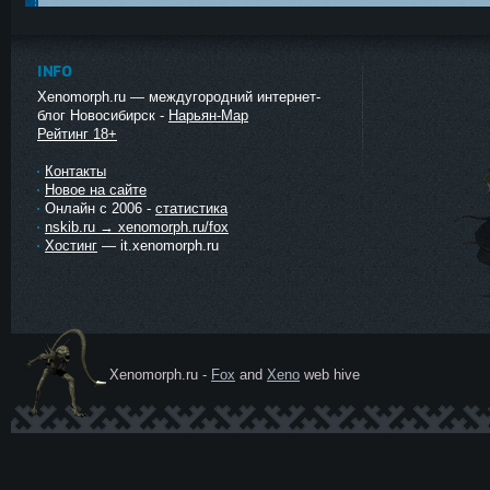
INFO
Xenomorph.ru — междугородний интернет-
блог Новосибирск -
Нарьян-Мар
Рейтинг 18+
Контакты
Новое на сайте
Онлайн с 2006 -
статистика
nskib.ru → xenomorph.ru/fox
Хостинг
— it.xenomorph.ru
Xenomorph.ru -
Fox
and
Xeno
web hive
Ксеномо
рф