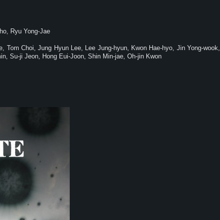
-ho, Ryu Yong-Jae
e, Tom Choi, Jung Hyun Lee, Lee Jung-hyun, Kwon Hae-hyo, Jin Yong-wook
n, Su-ji Jeon, Hong Eui-Joon, Shin Min-jae, Oh-jin Kwon