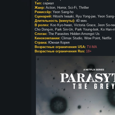
Тип:
сериал
Жанр:
Action, Horror, Sci-Fi, Thriller
Режиссёр:
Yeon Sang-ho
Сценарий:
Hitoshi Iwaaki, Ryu Yong-jae, Yeon Sang
Длительность (минуты):
40 мин.
В ролях:
Koo Kyo-hwan, Victoria Grace, Jeon So-ne
Cho Dong-in, Park Sin-Un, Park Young-bok, Ko Han-mi
Слоган:
The Parasites Hidden Amongst Us
Кинокомпании:
Climax Studio, Wow Point, Netflix
Страна:
Южная Корея
Возрастные ограничения USA:
TV-MA
Возрастные ограничения Rus:
18+