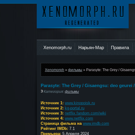
Ксеноморф
Xenomorph.ru
Нарьян-Мар
Правила
Xenomorph
»
фильмы
» Parasyte: The Grey / Gisaeng
Parasyte: The Grey / Gisaengsu: deo geurei
Категория:
фильмы
Источник 1:
www.kinopoisk.ru
Источник 2:
kg-portal.ru
Источник 3:
netflix.fandom.com/wiki
Источник 4:
www.netflix.com
Страница фильма на
www.imdb.com
Рейтинг IMDb:
7.1
Премьера:
5 Апреля 2024