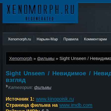
Ксеноморф
Xenomorph.ru
Нарьян-Мар
Правила
Комментарии
Xenomorph
»
фильмы
» Sight Unseen / Невидим
Sight Unseen / Невидимое / Нев
взгляд
Категория:
фильмы
Источник 1:
www.kinopoisk.ru
Страница фильма на
www.imdb.com