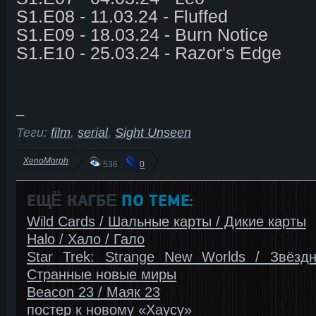
S1.E08 - 11.03.24 - Fluffed
S1.E09 - 18.03.24 - Burn Notice
S1.E10 - 25.03.24 - Razor's Edge
_
Теги:
film
,
serial
,
Sight Unseen
XenoMorph
536
0
ЕЩЁ КАГБΕ
ПО ТЕМЕ:
Wild Cards / Шальные карты / Дикие карты
Halo / Хало / Гало
Star Trek: Strange New Worlds / Звёздн
Странные новые миры
Beacon 23 / Маяк 23
постер к новому «Хаусу»