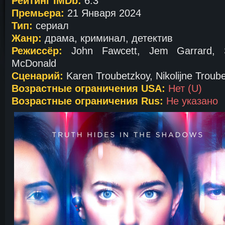
Рейтинг IMDb:
6.3
Премьера:
21 Января 2024
Тип:
сериал
Жанр:
драма, криминал, детектив
Режиссёр:
John Fawcett, Jem Garrard, S
McDonald
Сценарий:
Karen Troubetzkoy, Nikolijne Troub
Возрастные ограничения USA:
Нет (U)
Возрастные ограничения Rus:
Не указано