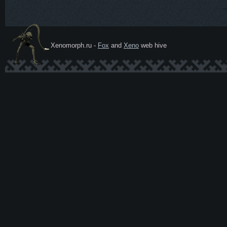
Xenomorph.ru -
Fox
and
Xeno
web hive
Ксеномо
рф