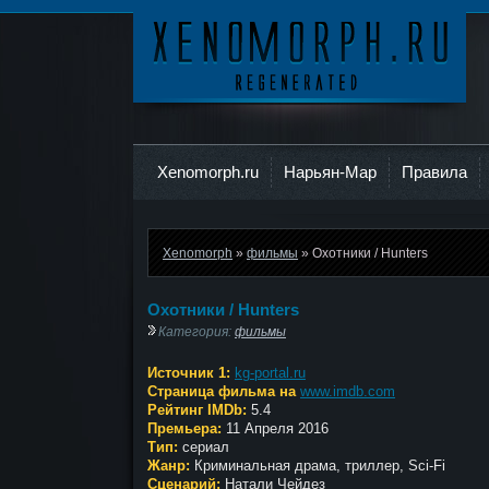
Ксеноморф
Xenomorph.ru
Нарьян-Мар
Правила
Xenomorph
»
фильмы
» Охотники / Hunters
Охотники / Hunters
Категория:
фильмы
Источник 1:
kg-portal.ru
Страница фильма на
www.imdb.com
Рейтинг IMDb:
5.4
Премьера:
11 Апреля 2016
Тип:
сериал
Жанр:
Криминальная драма, триллер, Sci-Fi
Сценарий:
Натали Чейдез