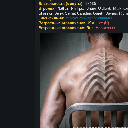
Длительность (минуты):
60 (40)
В ролях:
Nathan Phillips, Britne Oldford, Mark C
Shannon Berry, Serhat Caradee, Gareth Davies, Rich
Сайт фильма:
http://www.syfy.com/hunters
Возрастные ограничения USA:
Нет (U)
Возрастные ограничения Rus:
Не указано