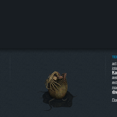
ТЕ
art
inte
Ка
ан
ин
пр
ф
Пок