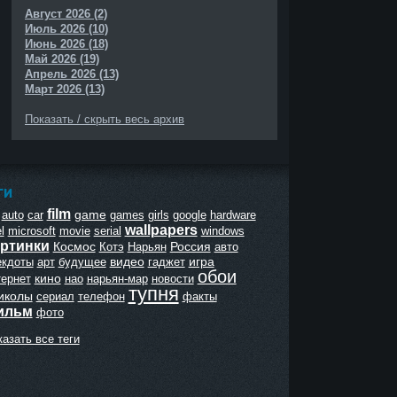
Август 2026 (2)
Июль 2026 (10)
Июнь 2026 (18)
Май 2026 (19)
Апрель 2026 (13)
Март 2026 (13)
Показать / скрыть весь архив
ГИ
film
game
auto
car
games
girls
google
hardware
wallpapers
l
microsoft
movie
serial
windows
ртинки
Космос
Россия
Котэ
Нарьян
авто
видео
игра
екдоты
арт
будущее
гаджет
обои
кино
тернет
нао
нарьян-мар
новости
тупня
иколы
сериал
телефон
факты
ильм
фото
азать все теги