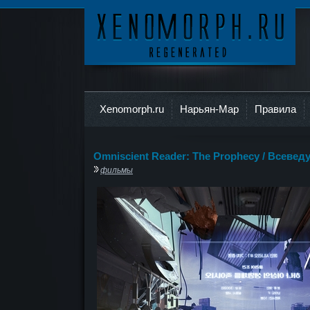
Ксеноморф
Xenomorph.ru
Нарьян-Мар
Правила
Omniscient Reader: The Prophecy / Всеведу
фильмы