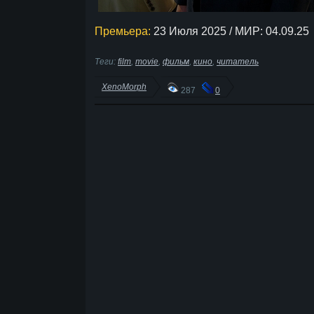
Премьера:
23 Июля 2025 / МИР: 04.09.25
Теги:
film
,
movie
,
фильм
,
кино
,
читатель
XenoMorph
287
0