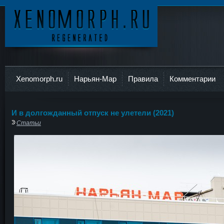
Ксеноморф
Xenomorph.ru
Нарьян-Мар
Правила
Комментарии
И в долгожданный отпуск не улетели (2021)
Статьи