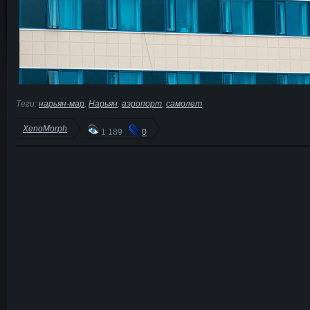
Теги:
нарьян-мар
,
Нарьян
,
аэропорт
,
самолет
XenoMorph
1 189
0