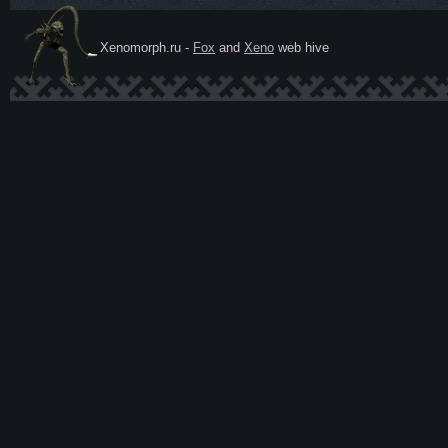
Xenomorph.ru -
Fox
and
Xeno
web hive
Ксеномо
рф