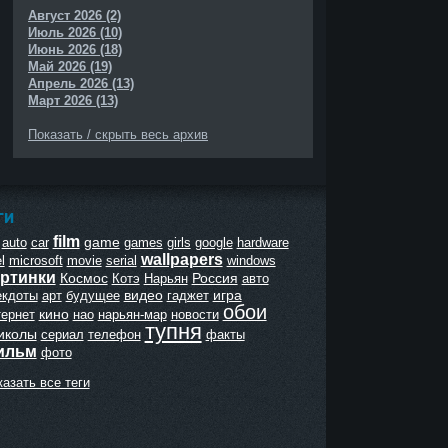
Август 2026 (2)
Июль 2026 (10)
Июнь 2026 (18)
Май 2026 (19)
Апрель 2026 (13)
Март 2026 (13)
Показать / скрыть весь архив
ГИ
film
game
auto
car
games
girls
google
hardware
wallpapers
l
microsoft
movie
serial
windows
ртинки
Космос
Россия
Котэ
Нарьян
авто
видео
игра
екдоты
арт
будущее
гаджет
обои
кино
тернет
нао
нарьян-мар
новости
тупня
иколы
сериал
телефон
факты
ильм
фото
азать все теги