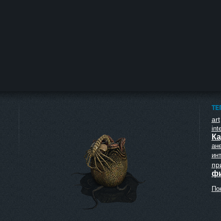
ТЕ
art
inte
Ка
ан
ин
пр
ф
Пок