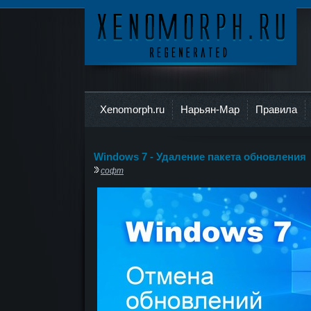
Ксеноморф
Xenomorph.ru
Нарьян-Мар
Правила
Windows 7 - Удаление пакета обновления
софт