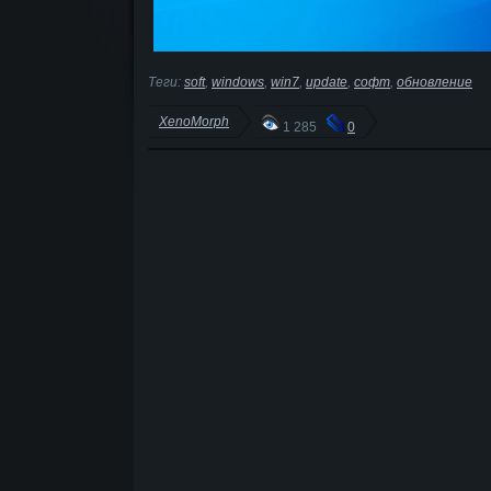
Теги:
soft
,
windows
,
win7
,
update
,
софт
,
обновление
XenoMorph
1 285
0