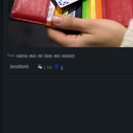
Теги:
карта
,
мир
,
mir
,
банк
,
жкх
,
кредит
XenoMorph
1 781
0