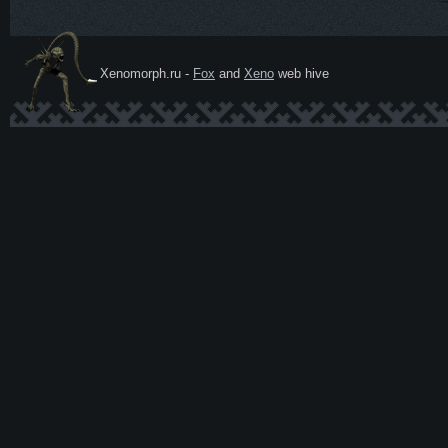
Xenomorph.ru -
Fox
and
Xeno
web hive
Ксеномо
рф