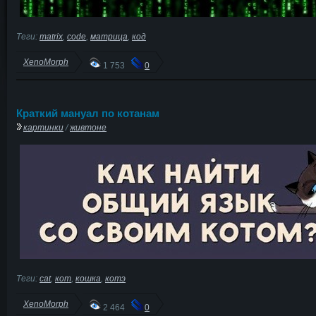
Теги:
matrix
,
code
,
матрица
,
код
XenoMorph
1 753
0
Краткий мануал по котанам
картинки
/
живтоне
Теги:
cat
,
кот
,
кошка
,
котэ
XenoMorph
2 464
0