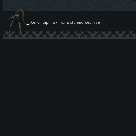
Xenomorph.ru -
Fox
and
Xeno
web hive
Ксеномо
рф